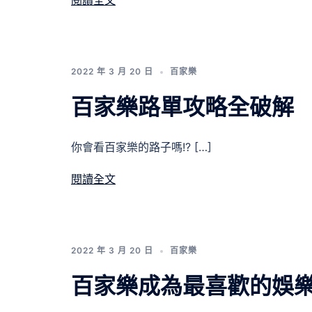
閱讀全文
2022 年 3 月 20 日
百家樂
百家樂路單攻略全破解
你會看百家樂的路子嗎!? […]
閱讀全文
2022 年 3 月 20 日
百家樂
百家樂成為最喜歡的娛樂