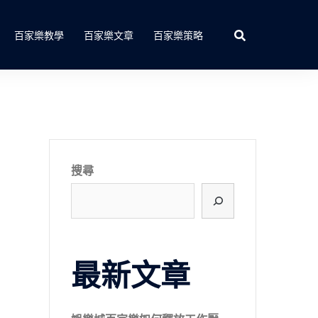
百家樂教學
百家樂文章
百家樂策略
搜尋
最新文章