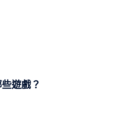
哪些遊戲？