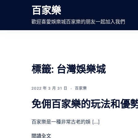
跳
百家樂
至
主
歡迎喜愛娛樂城百家樂的朋友一起加入我們
要
內
容
標籤:
台灣娛樂城
2022 年 3 月 31 日
百家樂
免佣百家樂的玩法和優
百家樂是一種非常古老的娛 […]
閱讀全文