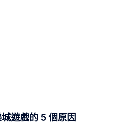
城遊戲的 5 個原因