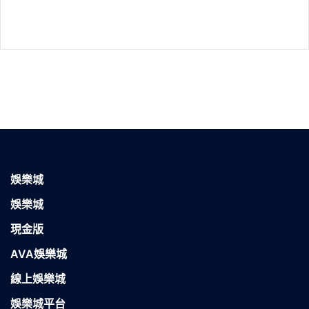
娛樂城
娛樂城
現金版
AVA娛樂城
線上娛樂城
娛樂城平台