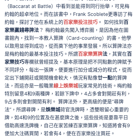
（Baccarat at Battle）中看到並能得到同行抬舉，可見梅
約翰的超卓地位。而在該書中，Frank Scoblete更專訪了梅
約翰，探討了他在系統上的
百家樂投注技巧
。 如何找到
百
家樂贏錢尋牌法
？ 梅約翰最先闖入博弈圈，是因為他在圖
書館內，找到一本教人算牌（Card-counting）的書，他學
以致用並得到成功，從而奠下他的事業發展。所以算牌法亦
是梅約翰的最基本投注技巧。所謂
百家樂算牌
法
，其實在
百
家樂技巧
專欄就曾經提及，基本原理是把不同點數的牌賦予
不同評分，每出一張牌，便要進行加分或減分的程式，從而
定出下鋪開莊或開閒機會較大，情況有點像
廿一點
的算牌
法，而這亦是一般職業
線上娛樂城
玩家常見的技術。梅約翰
特別留意4和9兩種牌，若餘下牌中，4占多會對開莊有利，
9占多則會對開閒有利。 算牌法外，更高級的便是“尋牌
法”，所謂尋牌，是
娛樂城
荷官洗牌時，憑雙眼留心重要的
牌，如4和9的位置及在甚麼牌之後，這些技術是要靠平日
借助高速洗牌機，自己在家苦練百家樂算牌，知道將會有9
便加大注碼買閒，若會有4，便在百家樂投注買莊。