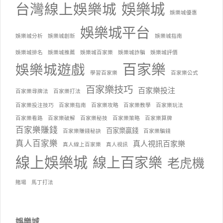
台灣線上娛樂城
娛樂城
娛樂城優惠
娛樂城平台
娛樂城分析
娛樂城創新
娛樂城指南
娛樂城排名
娛樂城推薦
娛樂城百家樂
娛樂城詐騙
娛樂城評價
百家樂
娛樂城遊戲
學習百家樂
百家樂公式
百家樂技巧
百家樂投注
百家樂尋牌法
百家樂打法
百家樂投注技巧
百家樂指南
百家樂攻略
百家樂教學
百家樂玩法
百家樂看路
百家樂破解
百家樂秘技
百家樂策略
百家樂算牌
百家樂賺錢
百家樂贏錢
百家樂賺錢秘訣
百家樂騙錢
真人百家樂
真人視訊百家樂
真人線上百家樂
真人視訊
線上娛樂城
線上百家樂
老虎機
賭場
馬丁打法
娛樂城