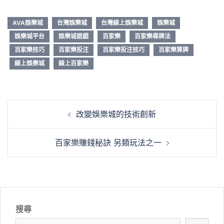
AVA娛樂城
台灣娛樂城
台灣線上娛樂城
娛樂城
娛樂城平台
娛樂城遊戲
百家樂
百家樂尋牌法
百家樂技巧
百家樂投注
百家樂投注技巧
百家樂算牌
線上娛樂城
線上百家樂
文
改變娛樂城的技術創新
章
導
百家樂賺錢秘訣 另類玩法之一
覽
搜尋